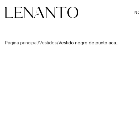
N
Página principal
/
Vestidos
/
Vestido negro de punto acanalado Ella
Pasa el cursor para ampliar