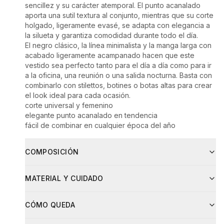
sencillez y su carácter atemporal. El punto acanalado
aporta una sutil textura al conjunto, mientras que su corte
holgado, ligeramente evasé, se adapta con elegancia a
la silueta y garantiza comodidad durante todo el día.
El negro clásico, la línea minimalista y la manga larga con
acabado ligeramente acampanado hacen que este
vestido sea perfecto tanto para el día a día como para ir
a la oficina, una reunión o una salida nocturna. Basta con
combinarlo con stilettos, botines o botas altas para crear
el look ideal para cada ocasión.
corte universal y femenino
elegante punto acanalado en tendencia
fácil de combinar en cualquier época del año
COMPOSICIÓN
Composición
MATERIAL Y CUIDADO
95% algodón
5% elastano
Cuidados
Material
Proporción
CÓMO QUEDA
Lavar a mano a una temperatura máxima de 30°C.
bawełna
95
%
Escurrir con suavidad, no retorcer.