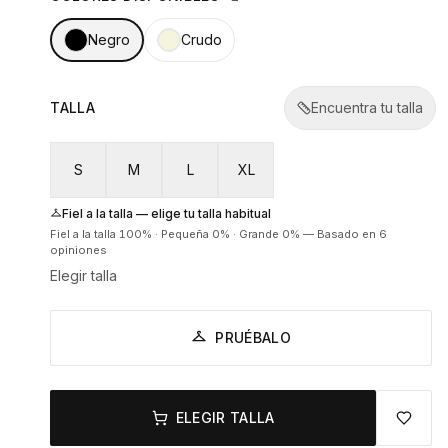
Negro
Crudo
TALLA
Encuentra tu talla
S
M
L
XL
Fiel a la talla — elige tu talla habitual
Fiel a la talla
100
% ·
Pequeña
0
% ·
Grande
0
%
—
Basado en 6
opiniones
Elegir talla
PRUÉBALO
ELEGIR TALLA