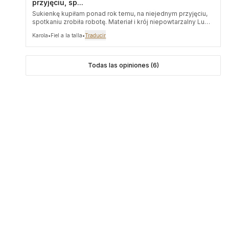
przyjęciu, sp...
Sukienkę kupiłam ponad rok temu, na niejednym przyjęciu,
spotkaniu zrobiła robotę. Materiał i krój niepowtarzalny Lubię
rzeczy nieoczywiste, unikatowe i dardzo dobrej jakości ta
Karola
•
Fiel a la talla
•
Traducir
sukienka ma to wszystko
Todas las opiniones (6)