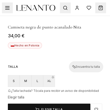
1
/
7
Camiseta negra de punto acanalado Nita
34,00 €
Hecho en Polonia
TALLA
Encuentra tu talla
S
M
L
XL
¿Talla tachada? Tócala para recibir un aviso de disponibilidad
Elegir talla
ELEGIR TALLA