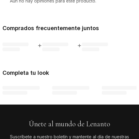
Aún no hay opiniones para este producto.
M
58 cm
47 cm x 2
L
59 cm
49 cm x 2
Comprados frecuentemente juntos
XL
59 cm
51 cm x 2
Completa tu look
Únete al mundo de Lenanto
Suscríbete a nuestro boletín y mantente al día de nuestras