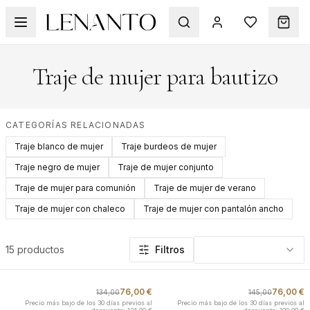
Traje de mujer para bautizo
CATEGORÍAS RELACIONADAS
Traje blanco de mujer
Traje burdeos de mujer
Traje negro de mujer
Traje de mujer conjunto
Traje de mujer para comunión
Traje de mujer de verano
Traje de mujer con chaleco
Traje de mujer con pantalón ancho
Productos de esta categoría: Traje de mujer para bautizo
15 productos
Filtros
76,00 €
76,00 €
134,00
145,00
-
43
%
-
48
%
Precio más bajo de los 30 días previos al
Precio más bajo de los 30 días previos al