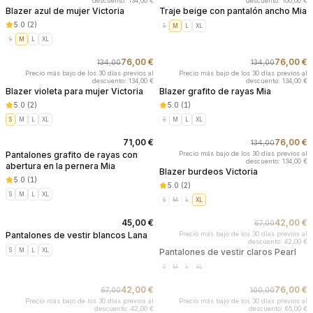
descuento: 134,00 €
descuento: 100,00 €
Blazer azul de mujer Victoria
Traje beige con pantalón ancho Mia
5.0
(
2
)
S
M
L
XL
S
M
L
XL
76,00 €
76,00 €
134,00
134,00
-
43
%
-
43
%
Precio más bajo de los 30 días previos al
Precio más bajo de los 30 días previos al
descuento: 134,00 €
descuento: 134,00 €
Blazer violeta para mujer Victoria
Blazer grafito de rayas Mia
5.0
(
2
)
5.0
(
1
)
S
M
L
XL
S
M
L
XL
71,00 €
76,00 €
134,00
-
43
%
Pantalones grafito de rayas con
Precio más bajo de los 30 días previos al
descuento: 134,00 €
abertura en la pernera Mia
Blazer burdeos Victoria
5.0
(
1
)
5.0
(
2
)
S
M
L
XL
S
M
L
XL
45,00 €
42,00 €
67,00
AGOTADO
Pantalones de vestir blancos Lana
Precio más bajo de los 30 días previos al
descuento: 42,00 €
S
M
L
XL
Pantalones de vestir claros Pearl
S
M
L
XL
42,00 €
76,00 €
67,00
100,00
AGOTADO
AGOTADO
Precio más bajo de los 30 días previos al
Precio más bajo de los 30 días previos al
descuento: 42,00 €
descuento: 65,00 €