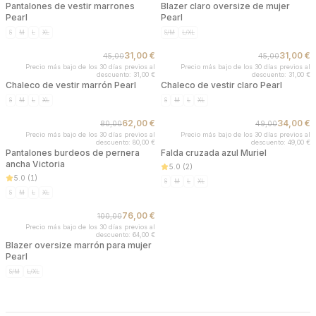
Pantalones de vestir marrones
Blazer claro oversize de mujer
Pearl
Pearl
S
M
L
XL
S/M
L/XL
31,00 €
31,00 €
45,00
45,00
AGOTADO
AGOTADO
Precio más bajo de los 30 días previos al
Precio más bajo de los 30 días previos al
descuento: 31,00 €
descuento: 31,00 €
Chaleco de vestir marrón Pearl
Chaleco de vestir claro Pearl
S
M
L
XL
S
M
L
XL
62,00 €
34,00 €
80,00
49,00
AGOTADO
AGOTADO
Precio más bajo de los 30 días previos al
Precio más bajo de los 30 días previos al
descuento: 80,00 €
descuento: 49,00 €
Pantalones burdeos de pernera
Falda cruzada azul Muriel
ancha Victoria
5.0
(
2
)
5.0
(
1
)
S
M
L
XL
S
M
L
XL
76,00 €
100,00
AGOTADO
Precio más bajo de los 30 días previos al
descuento: 64,00 €
Blazer oversize marrón para mujer
Pearl
S/M
L/XL