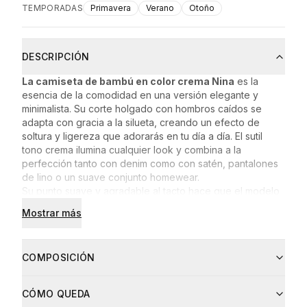
TEMPORADAS
Primavera
Verano
Otoño
DESCRIPCIÓN
La camiseta de bambú en color crema Nina
es la
esencia de la comodidad en una versión elegante y
minimalista. Su corte holgado con hombros caídos se
adapta con gracia a la silueta, creando un efecto de
soltura y ligereza que adorarás en tu día a día. El sutil
tono crema ilumina cualquier look y combina a la
perfección tanto con denim como con satén, pantalones
de lino o un suave conjunto homewear.
Su punto suave y agradable al tacto hace que el modelo
Nina te envuelva en confort de la mañana a la noche. Es
Mostrar más
una base atemporal de armario que funciona en
conjuntos casuales, de viaje, en momentos de relax en
casa y en cualquier ocasión donde quieras sentirte
COMPOSICIÓN
femenina, cómoda y con estilo.
Composición
CÓMO QUEDA
Tejido de bambú.