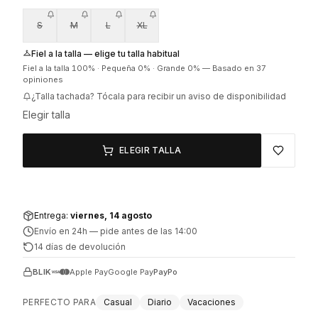
S
M
L
XL
Fiel a la talla — elige tu talla habitual
Fiel a la talla
100
% ·
Pequeña
0
% ·
Grande
0
%
—
Basado en 37
opiniones
¿Talla tachada? Tócala para recibir un aviso de disponibilidad
Elegir talla
ELEGIR TALLA
Entrega:
viernes, 14 agosto
Envío en 24h
—
pide antes de las 14:00
14 días de devolución
BLIK
Apple Pay
Google Pay
PayPo
PERFECTO PARA
Casual
Diario
Vacaciones