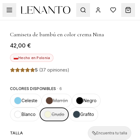
1
/
4
Camiseta de bambú en color crema Nina
42,00 €
Hecho en Polonia
5
(
37 opiniones
)
COLORES DISPONIBLES
·
6
Celeste
Marrón
Negro
Blanco
Crudo
Grafito
TALLA
Encuentra tu talla