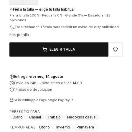
Fiel a la talla — elige tu talla habitual
Fiel a la talla
100
% ·
Pequeña
0
% ·
Grande
0
%
—
Basado en 13
opiniones
¿Talla tachada? Tócala para recibir un aviso de disponibilidad
Elegir talla
ELEGIR TALLA
Entrega:
viernes, 14 agosto
Envío en 24h
—
pide antes de las 14:00
14 días de devolución
BLIK
Apple Pay
Google Pay
PayPo
PERFECTO PARA
Diario
Casual
Trabajo
Negocios casual
TEMPORADAS
Otoño
Invierno
Primavera