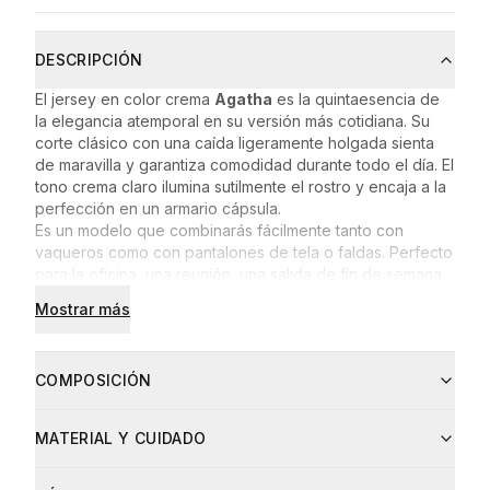
DESCRIPCIÓN
El jersey en color crema
Agatha
es la quintaesencia de
la elegancia atemporal en su versión más cotidiana. Su
corte clásico con una caída ligeramente holgada sienta
de maravilla y garantiza comodidad durante todo el día. El
tono crema claro ilumina sutilmente el rostro y encaja a la
perfección en un armario cápsula.
Es un modelo que combinarás fácilmente tanto con
vaqueros como con pantalones de tela o faldas. Perfecto
para la oficina, una reunión, una salida de fin de semana
o las tardes más frescas en las que quieres sentirte
Mostrar más
cómoda sin renunciar al estilo.
Agatha
es ese jersey al
que volverás temporada tras temporada.
COMPOSICIÓN
Composición
MATERIAL Y CUIDADO
Lana: 40%
Viscosa: 30%
Poliamida: 20%
Material
Proporción