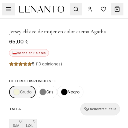
1
/
7
Jersey clásico de mujer en color crema Agatha
65,00 €
Hecho en Polonia
5
(
13 opiniones
)
COLORES DISPONIBLES
·
3
Crudo
Gris
Negro
TALLA
Encuentra tu talla
S/M
L/XL