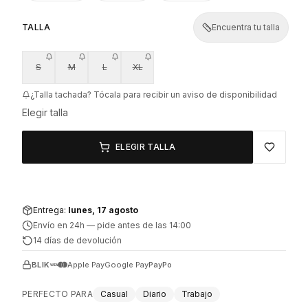
TALLA
Encuentra tu talla
S
M
L
XL
¿Talla tachada? Tócala para recibir un aviso de disponibilidad
Elegir talla
ELEGIR TALLA
Entrega:
lunes, 17 agosto
Envío en 24h
—
pide antes de las 14:00
14 días de devolución
BLIK
Apple Pay
Google Pay
PayPo
PERFECTO PARA
Casual
Diario
Trabajo