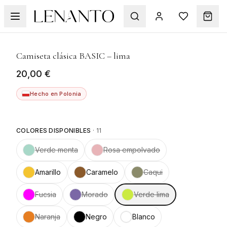
1
/
4
Camiseta clásica BASIC – lima
20,00 €
Hecho en Polonia
COLORES DISPONIBLES
·
11
Verde menta
Rosa empolvado
Amarillo
Caramelo
Caqui
Fucsia
Morado
Verde lima
Naranja
Negro
Blanco