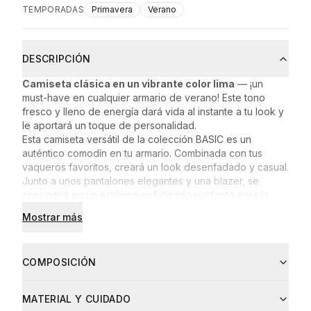
TEMPORADAS
Primavera
Verano
DESCRIPCIÓN
Camiseta clásica en un vibrante color lima
— ¡un
must-have en cualquier armario de verano! Este tono
fresco y lleno de energía dará vida al instante a tu look y
le aportará un toque de personalidad.
Esta camiseta versátil de la colección BASIC es un
auténtico comodín en tu armario. Combinada con tus
vaqueros favoritos, creará un look desenfadado y casual.
Junto a unos pantalones elegantes y una blazer, se
convertirá en un estilismo sofisticado perfecto para la
oficina o una quedada con amigas.
Mostrar más
Corte holgado y cómodo
Punto de algodón suave y transpirable
Se adapta con elegancia a la silueta sin deformarse
COMPOSICIÓN
Resistente al pilling — luce impecable incluso después de
muchos lavados
Composición del tejido:
¡Apuesta por la calidad que perdura en el tiempo — elige
MATERIAL Y CUIDADO
93% algodón
tu color favorito de la colección BASIC!