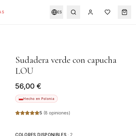
AS
ES
Sudadera verde con capucha
LOU
56,00 €
Hecho en Polonia
5
(
8 opiniones
)
COLORES DISPONIBLES
·
2