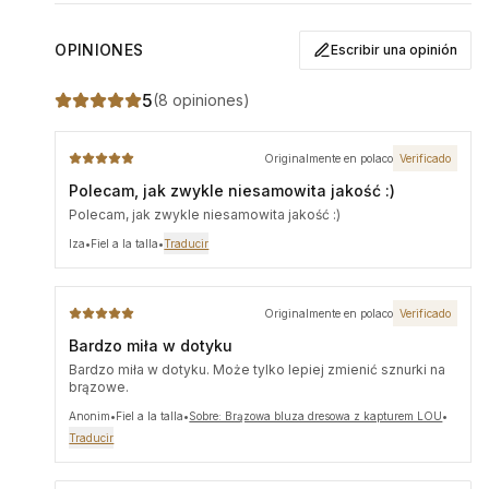
Talla
Largo total
Contorno de pecho
OPINIONES
Escribir una opinión
S/M
63 cm
70 cm x 2
5
(
8 opiniones
)
L/XL
64 cm
73 cm x 2
La modelo mide 169 cm y lleva la talla S/M.
Originalmente en polaco
Verificado
Polecam, jak zwykle niesamowita jakość :)
Polecam, jak zwykle niesamowita jakość :)
Iza
•
Fiel a la talla
•
Traducir
Originalmente en polaco
Verificado
Bardzo miła w dotyku
Bardzo miła w dotyku. Może tylko lepiej zmienić sznurki na
brązowe.
Anonim
•
Fiel a la talla
•
Sobre: Brązowa bluza dresowa z kapturem LOU
•
Traducir