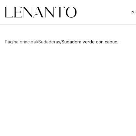
N
Página principal
/
Sudaderas
/
Sudadera verde con capucha LOU
Pasa el cursor para ampliar