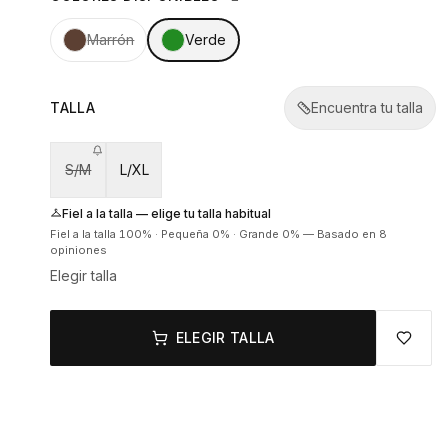
Marrón
Verde
TALLA
Encuentra tu talla
S/M
L/XL
Fiel a la talla — elige tu talla habitual
Fiel a la talla
100
% ·
Pequeña
0
% ·
Grande
0
%
—
Basado en 8
opiniones
Elegir talla
ELEGIR TALLA