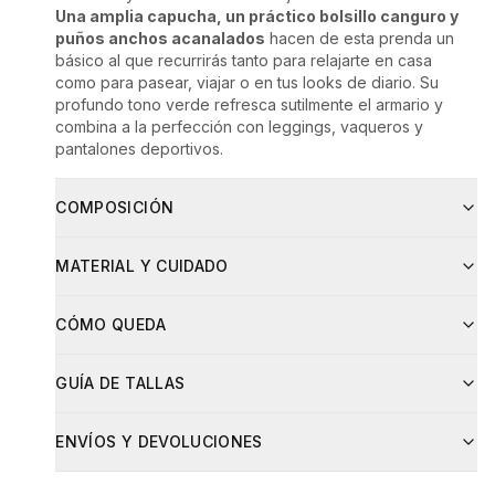
Una amplia capucha, un práctico bolsillo canguro y
puños anchos acanalados
hacen de esta prenda un
básico al que recurrirás tanto para relajarte en casa
como para pasear, viajar o en tus looks de diario. Su
profundo tono verde refresca sutilmente el armario y
combina a la perfección con leggings, vaqueros y
pantalones deportivos.
COMPOSICIÓN
Composición
MATERIAL Y CUIDADO
80% algodón, 20% poliéster
Puños y dobladillo: 95% algodón, 5% elastano
Cuidados
Material
Proporción
CÓMO QUEDA
Lavar a mano a una temperatura máxima de 30 °C.
bawełna
80
%
Escurrir con suavidad, no retorcer.
No usar lejía ni productos clorados. No frotar.
GUÍA DE TALLAS
poliester
20
%
No secar en secadora de tambor.
Esta sudadera tiene un corte holgado y cómodo tipo
Planchar a baja temperatura, máximo 110 °C.
ENVÍOS Y DEVOLUCIONES
Cuidado
oversize. Si prefieres un ajuste más ceñido, elige una
No utilizar productos químicos agresivos.
talla menos. Medidas tomadas en plano, con una
Secar en posición horizontal sobre una superficie plana.
Prać ręcznie w 30°C, nie wykręcać, suszyć płasko.
tolerancia de +/- 2 cm.