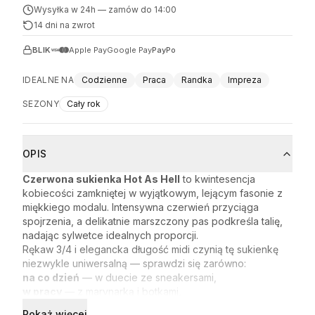
Wysyłka w 24h
—
zamów do 14:00
14 dni na zwrot
BLIK
Apple Pay
Google Pay
PayPo
IDEALNE NA
Codzienne
Praca
Randka
Impreza
SEZONY
Cały rok
OPIS
Czerwona sukienka Hot As Hell
to kwintesencja
kobiecości zamkniętej w wyjątkowym, lejącym fasonie z
miękkiego modalu. Intensywna czerwień przyciąga
spojrzenia, a delikatnie marszczony pas podkreśla talię,
nadając sylwetce idealnych proporcji.
Rękaw 3/4 i elegancka długość midi czynią tę sukienkę
niezwykle uniwersalną — sprawdzi się zarówno:
na co dzień
— w duecie ze sneakersami,
w pracy
— z marynarką i botkami,
na randkę czy imprezę
— z wysokimi szpilkami i
Pokaż więcej