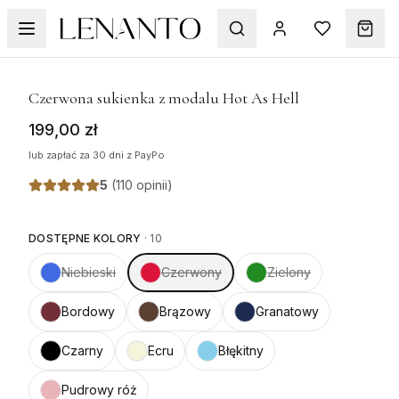
1
/
5
Czerwona sukienka z modalu Hot As Hell
199,00 zł
lub zapłać za 30 dni z PayPo
5
(
110 opinii
)
DOSTĘPNE KOLORY
·
10
Niebieski
Czerwony
Zielony
Bordowy
Brązowy
Granatowy
Czarny
Ecru
Błękitny
Pudrowy róż