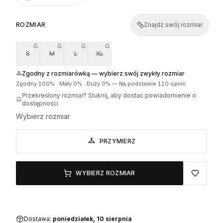
ROZMIAR
Znajdź swój rozmiar
S
M
L
XL
Zgodny z rozmiarówką — wybierz swój zwykły rozmiar
Zgodny
100
% ·
Mały
0
% ·
Duży
0
%
—
Na podstawie 110 opinii
Przekreślony rozmiar? Stuknij, aby dostać powiadomienie o
dostępności
Wybierz rozmiar
PRZYMIERZ
WYBIERZ ROZMIAR
Dostawa:
poniedziałek, 10 sierpnia