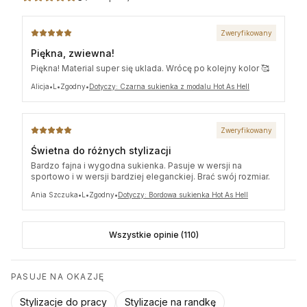
L
118 cm
72 cm
XL
121 cm
75 cm
Zweryfikowany
Modelka Kinga ma 169 cm wzrostu i prezentuje rozmiar S.
Piękna, zwiewna!
Piękna! Material super się uklada. Wrócę po kolejny kolor 🥰
Alicja
•
L
•
Zgodny
•
Dotyczy: Czarna sukienka z modalu Hot As Hell
Zweryfikowany
Świetna do różnych stylizacji
Bardzo fajna i wygodna sukienka. Pasuje w wersji na
sportowo i w wersji bardziej eleganckiej. Brać swój rozmiar.
Ania Szczuka
•
L
•
Zgodny
•
Dotyczy: Bordowa sukienka Hot As Hell
Wszystkie opinie (110)
PASUJE NA OKAZJĘ
Stylizacje do pracy
Stylizacje na randkę