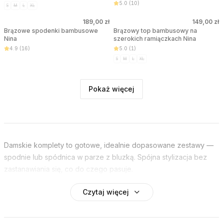
5.0
(
10
)
S
M
L
XL
189,00 zł
149,00 zł
WYPRZEDANE
WYPRZEDANE
Brązowe spodenki bambusowe
Brązowy top bambusowy na
Nina
szerokich ramiączkach Nina
4.9
(
16
)
5.0
(
1
)
S
M
L
XL
Pokaż więcej
Damskie komplety to gotowe, idealnie dopasowane zestawy —
spodnie lub spódnica w parze z bluzką. Spójna stylizacja bez
zastanawiania się, co do czego pasuje.
Czytaj więcej