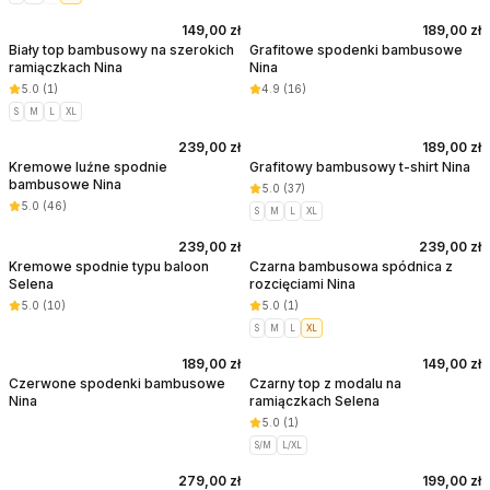
149,00 zł
189,00 zł
Biały top bambusowy na szerokich
Grafitowe spodenki bambusowe
ramiączkach Nina
Nina
5.0
(
1
)
4.9
(
16
)
S
M
L
XL
239,00 zł
189,00 zł
Kremowe luźne spodnie
Grafitowy bambusowy t-shirt Nina
bambusowe Nina
5.0
(
37
)
5.0
(
46
)
S
M
L
XL
239,00 zł
239,00 zł
NOWY
Kremowe spodnie typu baloon
Czarna bambusowa spódnica z
Selena
rozcięciami Nina
5.0
(
10
)
5.0
(
1
)
S
M
L
XL
189,00 zł
149,00 zł
Czerwone spodenki bambusowe
Czarny top z modalu na
Nina
ramiączkach Selena
5.0
(
1
)
S/M
L/XL
279,00 zł
199,00 zł