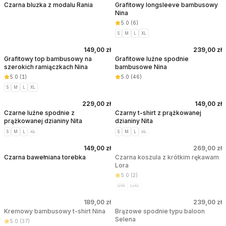
Czarna bluzka z modalu Rania
Grafitowy longsleeve bambusowy
Nina
5.0
(
6
)
S
M
L
XL
149,00 zł
239,00 zł
Grafitowy top bambusowy na
Grafitowe luźne spodnie
szerokich ramiączkach Nina
bambusowe Nina
5.0
(
1
)
5.0
(
46
)
S
M
L
XL
229,00 zł
149,00 zł
Czarne luźne spodnie z
Czarny t-shirt z prążkowanej
prążkowanej dzianiny Nita
dzianiny Nita
S
M
L
XL
S
M
L
XL
149,00 zł
269,00 zł
WYPRZEDANE
Czarna bawełniana torebka
Czarna koszula z krótkim rękawam
Lora
5.0
(
2
)
S/M
L/XL
189,00 zł
239,00 zł
WYPRZEDANE
WYPRZEDANE
Kremowy bambusowy t-shirt Nina
Brązowe spodnie typu baloon
Selena
5.0
(
37
)