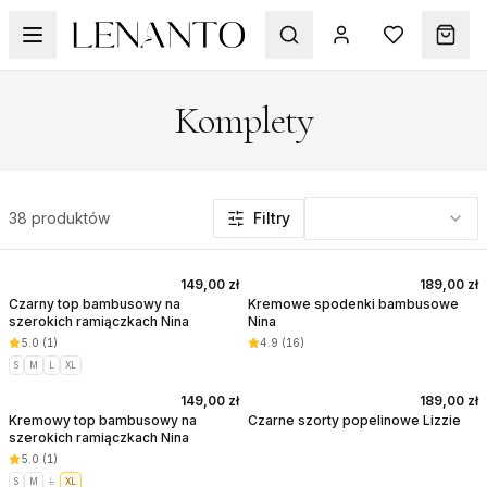
Komplety
Produkty w kategorii: Komplety
38 produktów
Filtry
149,00 zł
189,00 zł
Czarny top bambusowy na
Kremowe spodenki bambusowe
szerokich ramiączkach Nina
Nina
5.0
(
1
)
4.9
(
16
)
S
M
L
XL
149,00 zł
189,00 zł
Kremowy top bambusowy na
Czarne szorty popelinowe Lizzie
szerokich ramiączkach Nina
5.0
(
1
)
S
M
L
XL