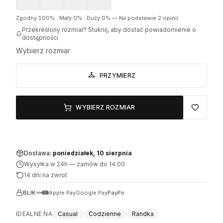
Zgodny
100
% ·
Mały
0
% ·
Duży
0
%
—
Na podstawie 2 opinii
Przekreślony rozmiar? Stuknij, aby dostać powiadomienie o
dostępności
Wybierz rozmiar
PRZYMIERZ
WYBIERZ ROZMIAR
Dostawa:
poniedziałek, 10 sierpnia
Wysyłka w 24h
—
zamów do 14:00
14 dni na zwrot
BLIK
Apple Pay
Google Pay
PayPo
IDEALNE NA
Casual
Codzienne
Randka