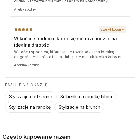
cudny. Szczerze polecam i czekam na kolor czarny.
Aneta
•
Zgodny
Zweryfikowany
W końcu spódnica, która się nie rozchodzi i ma
idealną długość
W końcu spódnica, która się nie rozchodzi i ma idealną
długość. Jest krótka tak jak lubię, ale nie tak krótka żeby nie
móc iść w niej do biura.
Anonim
•
Zgodny
PASUJE NA OKAZJĘ
Stylizacje codzienne
Sukienki na randkę latem
Stylizacje na randkę
Stylizacje na brunch
Często kupowane razem