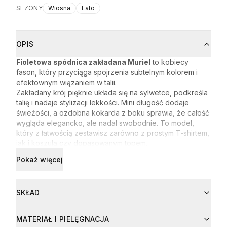
SEZONY
Wiosna
Lato
OPIS
Fioletowa spódnica zakładana Muriel
to kobiecy
fason, który przyciąga spojrzenia subtelnym kolorem i
efektownym wiązaniem w talii.
Zakładany krój pięknie układa się na sylwetce, podkreśla
talię i nadaje stylizacji lekkości. Mini długość dodaje
świeżości, a ozdobna kokarda z boku sprawia, że całość
wygląda elegancko, ale nadal swobodnie. To model,
który z łatwością zestawisz zarówno z prostym T-shirtem,
jak i koszulą czy dopasowanym topem.
kobiece wiązanie w talii
Pokaż więcej
uniwersalny fason na co dzień i na wyjście
świetna do letnich i casualowych stylizacji
SKŁAD
Skład
MATERIAŁ I PIELĘGNACJA
100% Lyocell