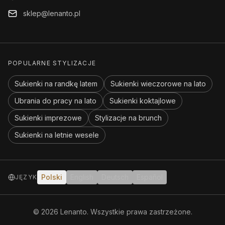
sklep@lenanto.pl
POPULARNE STYLIZACJE
Sukienki na randkę latem
Sukienki wieczorowe na lato
Ubrania do pracy na lato
Sukienki koktajlowe
Sukienki imprezowe
Stylizacje na brunch
Sukienki na letnie wesele
Polski
English
Deutsch
Español
JĘZYK
©
2026
Lenanto.
Wszystkie prawa zastrzeżone.