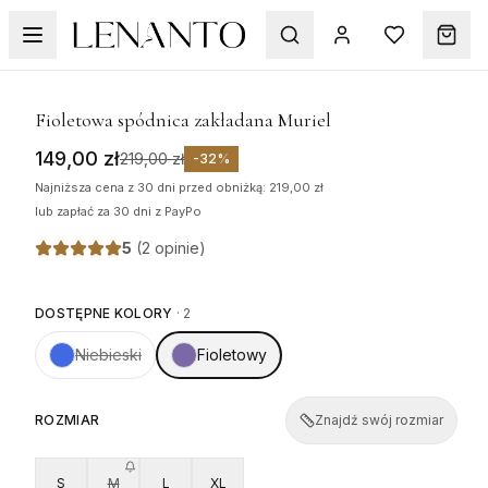
WYPRZEDAŻ
1
/
5
Fioletowa spódnica zakładana Muriel
149,00 zł
219,00 zł
-
32
%
Najniższa cena z 30 dni przed obniżką: 219,00 zł
lub zapłać za 30 dni z PayPo
5
(
2 opinie
)
DOSTĘPNE KOLORY
·
2
Niebieski
Fioletowy
ROZMIAR
Znajdź swój rozmiar
S
M
L
XL