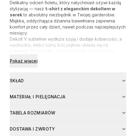
Delikatny odcień fioletu, który natychmiast ożywi każdą
stylizację — nasz
t-shirt z eleganckim dekoltem w
serek
to absolutny niezbędnik w Twojej garderobie.
Miękka, oddychająca dzianina bawełniana zapewnia
komfort przez cały dzień, nawet podczas najcieplejszych
miesięcy.
Dekolt V subtelnie wydłuża szyję i dodaje kobiecości, a
swobodny, lekko luźny krój pięknie układa się na
sylwetce. To koszulka, która sprawdzi się wszędzie:
z jeansami na co dzień
Pokaż więcej
pod marynarką w biurze
z joggerami na aktywny weekend
Minimalistyczny design, delikatny jogurtowo-fioletowy
SKŁAD
kolor i
staranne wykończenie
— to niefrasobliwa
prostota, która robi wrażenie.
Skład:
MATERIAŁ I PIELĘGNACJA
• Bawełna 93%
• Elastan 7%
Pielęgnacja:
Materiał
Udział
TABELA ROZMIARÓW
• Pranie w pralce w temperaturze do 30°C
bawełna
93
%
• Nie wybielać
Modelka Kinga ma 169 cm wzrostu i nosi rozmiar M. Krój
• Prasować w niskiej temperaturze (do 110°C)
DOSTAWA I ZWROTY
swobodny, regularny. Wymiary mierzone na płasko (+/- 1
elastan
7
%
• Nie suszyć w suszarce bębnowej
cm):