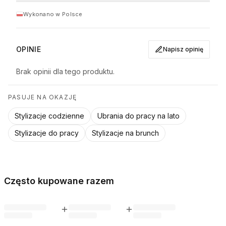
• Prać na lewej stronie z podobnymi kolorami
Rozmiar
Biust
Talia
Długość całkowita
Wykonano w Polsce
Pielęgnacja
Prać w pralce w temperaturze do 30°C, nie wybielać.
S
90 cm
92 cm
59 cm
OPINIE
Napisz opinię
M
95 cm
97 cm
63 cm
L
97 cm
100 cm
65 cm
Brak opinii dla tego produktu.
XL
100 cm
103 cm
68 cm
PASUJE NA OKAZJĘ
Stylizacje codzienne
Ubrania do pracy na lato
Stylizacje do pracy
Stylizacje na brunch
Często kupowane razem