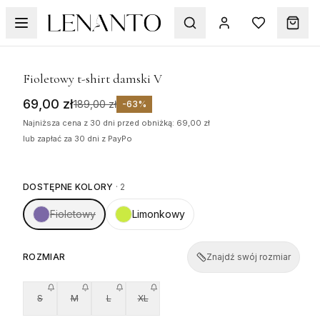
WYPRZEDAŻ
1
/
5
Fioletowy t-shirt damski V
69,00 zł
189,00 zł
-
63
%
Najniższa cena z 30 dni przed obniżką: 69,00 zł
lub zapłać za 30 dni z PayPo
DOSTĘPNE KOLORY
·
2
Fioletowy
Limonkowy
ROZMIAR
Znajdź swój rozmiar
S
M
L
XL