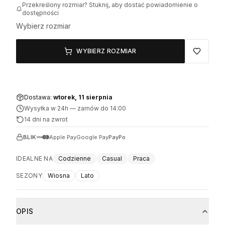
Przekreślony rozmiar? Stuknij, aby dostać powiadomienie o
dostępności
Wybierz rozmiar
WYBIERZ ROZMIAR
Dostawa:
wtorek, 11 sierpnia
Wysyłka w 24h
—
zamów do 14:00
14 dni na zwrot
BLIK
Apple Pay
Google Pay
PayPo
IDEALNE NA
Codzienne
Casual
Praca
SEZONY
Wiosna
Lato
OPIS