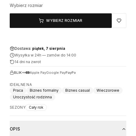
Wybierz rozmiar
WYBIERZ ROZMIAR
Dostawa:
piątek, 7 sierpnia
Wysyłka w 24h
—
zamów do 14:00
14 dni na zwrot
BLIK
Apple Pay
Google Pay
PayPo
IDEALNE NA
Praca
Biznes formalny
Biznes casual
Wieczorowe
Uroczystość rodzinna
SEZONY
Cały rok
OPIS