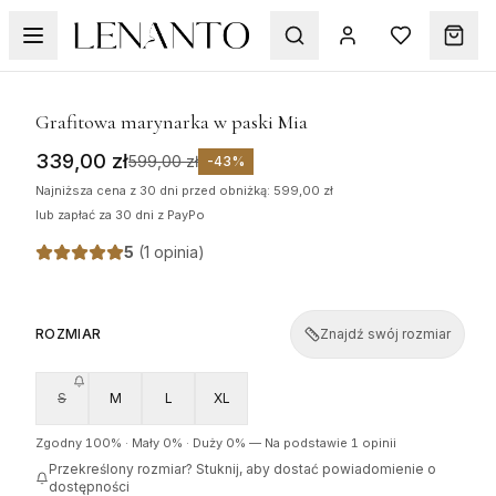
WYPRZEDAŻ
1
/
10
Grafitowa marynarka w paski Mia
339,00 zł
599,00 zł
-
43
%
Najniższa cena z 30 dni przed obniżką: 599,00 zł
lub zapłać za 30 dni z PayPo
5
(
1 opinia
)
ROZMIAR
Znajdź swój rozmiar
S
M
L
XL
Zgodny
100
% ·
Mały
0
% ·
Duży
0
%
—
Na podstawie 1 opinii
Przekreślony rozmiar? Stuknij, aby dostać powiadomienie o
dostępności