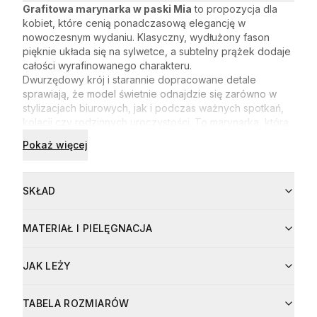
Grafitowa marynarka w paski Mia
to propozycja dla
kobiet, które cenią ponadczasową elegancję w
nowoczesnym wydaniu. Klasyczny, wydłużony fason
pięknie układa się na sylwetce, a subtelny prążek dodaje
całości wyrafinowanego charakteru.
Dwurzędowy krój i starannie dopracowane detale
sprawiają, że model świetnie odnajdzie się zarówno w
stylizacjach biurowych, jak i podczas ważnych spotkań,
kolacji czy rodzinnych uroczystości. To marynarka, którą
z łatwością połączysz z eleganckimi spodniami, jeansami
Pokaż więcej
lub spódnicą, tworząc look pełen klasy.
Jeśli szukasz elementu garderoby, który doda Ci
pewności siebie i podkreśli profesjonalny, kobiecy styl,
SKŁAD
Mia będzie doskonałym wyborem.
Skład:
MATERIAŁ I PIELĘGNACJA
Tkanina główna: 64% poliester, 33% wiskoza, 3% elastan
Podszewka: 100% wiskoza
Pielęgnacja
Materiał
Udział
JAK LEŻY
Prać ręcznie w temperaturze maksymalnie 30°C.
poliester
64
%
Delikatnie wycisnąć, nie wykręcać.
Nie wybielać, nie chlorować, nie pocierać.
TABELA ROZMIARÓW
wiskoza
33
%
Nie suszyć w suszarce bębnowej.