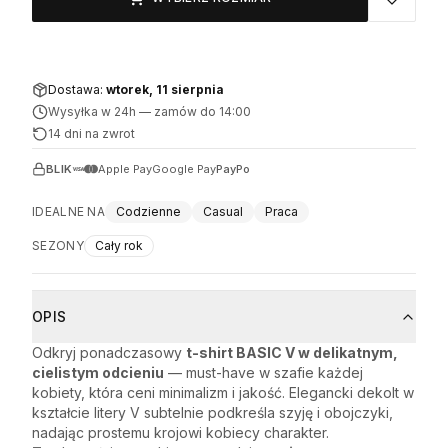
Dostawa:
wtorek, 11 sierpnia
Wysyłka w 24h
—
zamów do 14:00
14 dni na zwrot
BLIK
Apple Pay
Google Pay
PayPo
IDEALNE NA
Codzienne
Casual
Praca
SEZONY
Cały rok
OPIS
Odkryj ponadczasowy
t-shirt BASIC V w delikatnym,
cielistym odcieniu
— must-have w szafie każdej
kobiety, która ceni minimalizm i jakość. Elegancki dekolt w
kształcie litery V subtelnie podkreśla szyję i obojczyki,
nadając prostemu krojowi kobiecy charakter.