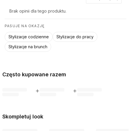
L
97 cm
100 cm
65 cm
Brak opinii dla tego produktu.
XL
100 cm
103 cm
68 cm
Krój swobodny — jeśli lubisz bardziej dopasowany fason,
PASUJE NA OKAZJĘ
rozważ rozmiar mniejszy.
Stylizacje codzienne
Stylizacje do pracy
Stylizacje na brunch
Często kupowane razem
Skompletuj look