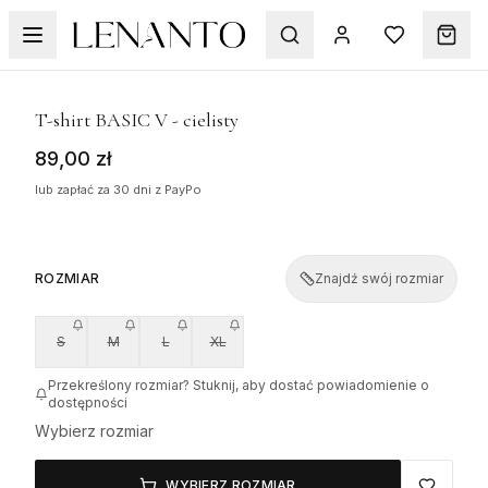
1
/
5
T-shirt BASIC V - cielisty
89,00 zł
lub zapłać za 30 dni z PayPo
ROZMIAR
Znajdź swój rozmiar
S
M
L
XL
Przekreślony rozmiar? Stuknij, aby dostać powiadomienie o
dostępności
Wybierz rozmiar
WYBIERZ ROZMIAR