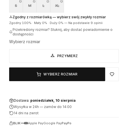
S
M
L
XL
Zgodny z rozmiarówką — wybierz swój zwykły rozmiar
Zgodny
100
% ·
Mały
0
% ·
Duży
0
%
—
Na podstawie 9 opinii
Przekreślony rozmiar? Stuknij, aby dostać powiadomienie o
dostępności
Wybierz rozmiar
PRZYMIERZ
WYBIERZ ROZMIAR
Dostawa:
poniedziałek, 10 sierpnia
Wysyłka w 24h
—
zamów do 14:00
14 dni na zwrot
BLIK
Apple Pay
Google Pay
PayPo