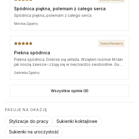
Spódnica piękna, polemam z całego serca
XL
97 cm
41 cm x 2
Spódnica piękna, polemam z całego serca
Monika
•
Zgodny
Zweryfikowany
Piekna spódnica
Piekna spódnica. Dobrze się układa. Wzięłam rozmiar M taki
jak noszę zawsze i czuję się w niej bardzo swobodnie. Guma
nie opina w pasie.
Gabriela
•
Zgodny
Wszystkie opinie (9)
PASUJE NA OKAZJĘ
Stylizacje do pracy
Sukienki koktajlowe
Sukienki na uroczystość