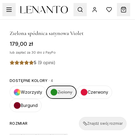
1
/
4
Zielona spódnica satynowa Violet
179,00 zł
lub zapłać za 30 dni z PayPo
5
(
9 opinii
)
DOSTĘPNE KOLORY
·
4
Wzorzysty
Zielony
Czerwony
Burgund
ROZMIAR
Znajdź swój rozmiar