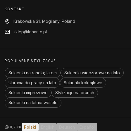
KONTAKT
Krakowska 31, Mogilany, Poland
sklep@lenanto.pl
POPULARNE STYLIZACJE
Sukienki na randkę latem
Sukienki wieczorowe na lato
Ubrania do pracy na lato
Sukienki koktajlowe
Sukienki imprezowe
Stylizacje na brunch
Sukienki na letnie wesele
Polski
English
Deutsch
Español
JĘZYK