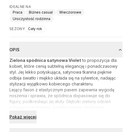
IDEALNE NA
Praca
Biznes casual
Wieczorowe
Uroczystość rodzinna
SEZONY
Cały rok
OPIS
Zielona spódnica satynowa Violet
to propozycja dla
kobiet, które cenią subtelną elegancję i ponadczasowy
styl. Jej lekko połyskująca, satynowa tkanina pięknie
odbija światło i miękko układa się na sylwetce, nadając
stylizacji wyjątkowo kobiecego charakteru.
Lejący fason z elastycznym pasem zapewnia wygodę
noszenia i sprawia, że spódnica dopasowuje się do
figury, podkreślając jej atuty. Głęboki zielony odcień
przyciąga spojrzenia, a jednocześnie doskonale
komponuje się z klasyczną koszulą, topem czy
Pokaż więcej
marynarką. To model, który sprawdzi się zarówno do
pracy, na spotkanie, jak i na elegancką kolację czy
rodzinną uroczystość.