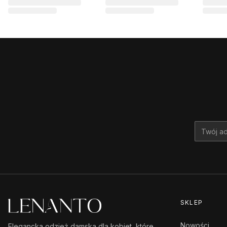
SKLEP
Nowości
Elegancka odzież damska dla kobiet, które