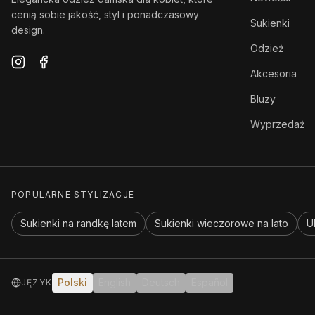
cenią sobie jakość, styl i ponadczasowy
Sukienki
design.
Odzież
Akcesoria
Bluzy
Wyprzedaż
POPULARNE STYLIZACJE
Sukienki na randkę latem
Sukienki wieczorowe na lato
U
Polski
English
Deutsch
Español
JĘZYK