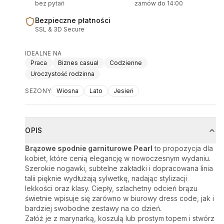
bez pytań
zamów do 14:00
Bezpieczne płatności
SSL & 3D Secure
IDEALNE NA
Praca
Biznes casual
Codzienne
Uroczystość rodzinna
SEZONY
Wiosna
Lato
Jesień
OPIS
Brązowe spodnie garniturowe Pearl
to propozycja dla
kobiet, które cenią elegancję w nowoczesnym wydaniu.
Szerokie nogawki, subtelne zakładki i dopracowana linia
talii pięknie wydłużają sylwetkę, nadając stylizacji
lekkości oraz klasy. Ciepły, szlachetny odcień brązu
świetnie wpisuje się zarówno w biurowy dress code, jak i
bardziej swobodne zestawy na co dzień.
Załóż je z marynarką, koszulą lub prostym topem i stwórz