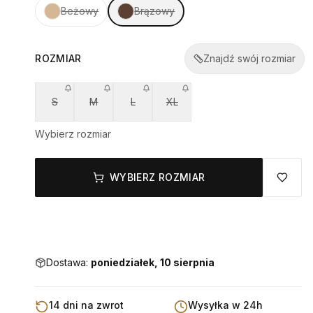
Beżowy
Brązowy
ROZMIAR
Znajdź swój rozmiar
S
M
L
XL
Wybierz rozmiar
WYBIERZ ROZMIAR
Dostawa:
poniedziałek, 10 sierpnia
14 dni na zwrot
Wysyłka w 24h