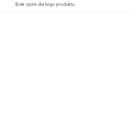
Brak opinii dla tego produktu.
XL
43 cm x 2
69 cm x 2
113 cm