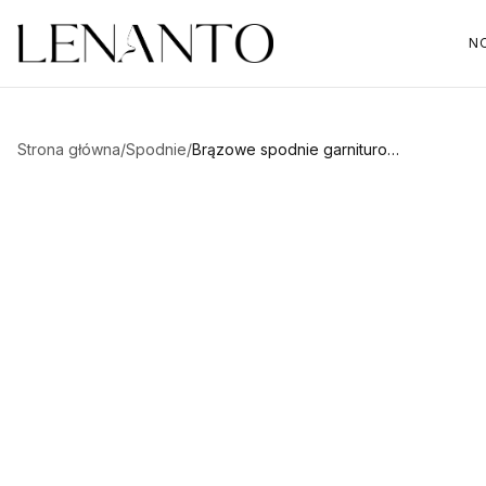
N
Strona główna
/
Spodnie
/
Brązowe spodnie garniturowe Pearl
Najedź aby powiększyć
WYPRZEDAŻ