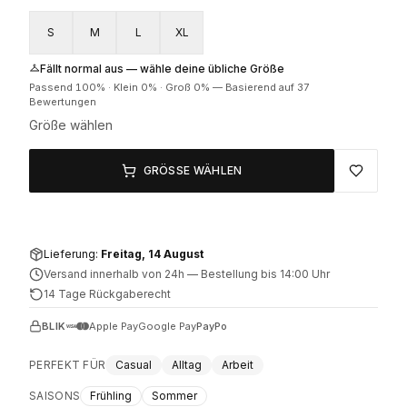
S
M
L
XL
Fällt normal aus — wähle deine übliche Größe
Passend
100
% ·
Klein
0
% ·
Groß
0
%
—
Basierend auf 37
Bewertungen
Größe wählen
GRÖSSE WÄHLEN
Lieferung:
Freitag, 14 August
Versand innerhalb von 24h
—
Bestellung bis 14:00 Uhr
14 Tage Rückgaberecht
BLIK
Apple Pay
Google Pay
PayPo
PERFEKT FÜR
Casual
Alltag
Arbeit
SAISONS
Frühling
Sommer