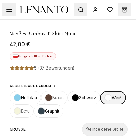
1
/
6
Weißes Bambus-T-Shirt Nina
42,00 €
Hergestellt in Polen
5
(
37 Bewertungen
)
VERFÜGBARE FARBEN
·
6
Hellblau
Braun
Schwarz
Weiß
Ecru
Graphit
GRÖSSE
Finde deine Größe