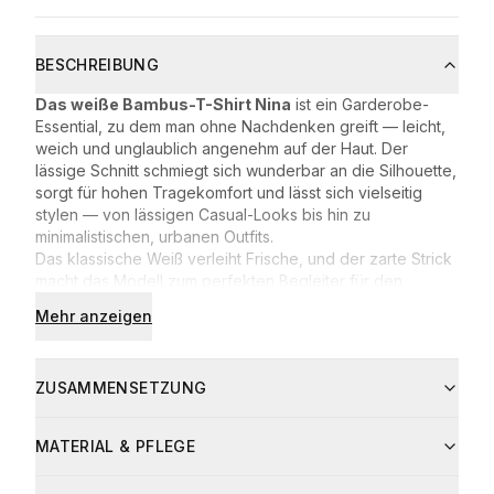
BESCHREIBUNG
Das weiße Bambus-T-Shirt Nina
ist ein Garderobe-
Essential, zu dem man ohne Nachdenken greift — leicht,
weich und unglaublich angenehm auf der Haut. Der
lässige Schnitt schmiegt sich wunderbar an die Silhouette,
sorgt für hohen Tragekomfort und lässt sich vielseitig
stylen — von lässigen Casual-Looks bis hin zu
minimalistischen, urbanen Outfits.
Das klassische Weiß verleiht Frische, und der zarte Strick
macht das Modell zum perfekten Begleiter für den
ganzen Tag — im Büro, beim Spaziergang, beim
Mehr anzeigen
Shopping oder beim Treffen mit Freundinnen.
lockerer, moderner Schnitt
weicher und atmungsaktiver Bambus-Strick
ZUSAMMENSETZUNG
vielseitiges Modell zu Jeans, Stoffhosen und Röcken
Zusammensetzung
MATERIAL & PFLEGE
94% Bambus
6% Elasthan
Pflege