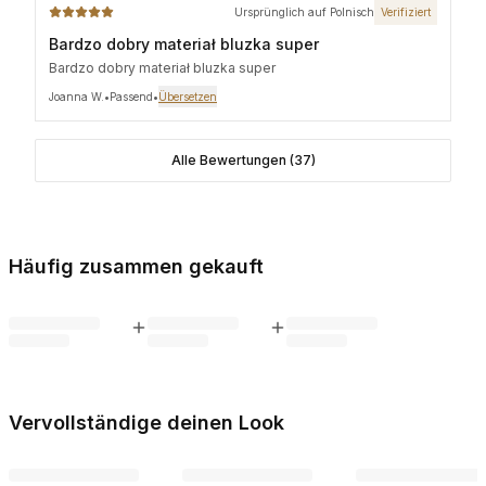
wystarczy po prostu narzucić i gotowe.
Ursprünglich auf Polnisch
Verifiziert
Bardzo dobry materiał bluzka super
Bardzo dobry materiał bluzka super
Joanna W.
•
Passend
•
Übersetzen
Alle Bewertungen (37)
Häufig zusammen gekauft
Vervollständige deinen Look