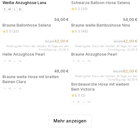
Weiße Anzughose Lana
Schwarze Balloon-Hose Selena
5.0
(
10
)
S
M
L
XL
54,00 €
54,00 €
AUSVERKAUFT
AUSVERKAUFT
Braune Ballonhose Selena
Braune weite Bambushose Nina
5.0
(
10
)
5.0
(
46
)
42,00 €
42,00 €
67,00
67,00
AUSVERKAUFT
AUSVERKAUFT
Niedrigster Preis der letzten 30 Tage vor der
Niedrigster Preis der letzten 30 Tage vor der
Ermäßigung: 42,00 €
Ermäßigung: 42,00 €
Helle Anzughose Pearl
Braune Anzughose Pearl
S
M
L
XL
S
M
L
XL
49,00 €
62,00 €
80,00
AUSVERKAUFT
AUSVERKAUFT
Braune weite Hose mit breiten
Niedrigster Preis der letzten 30 Tage vor der
Ermäßigung: 80,00 €
Beinen Clara
Bordeauxrote Hose mit weitem
S
M
L
XL
Bein Victoria
5.0
(
1
)
S
M
L
XL
Mehr anzeigen