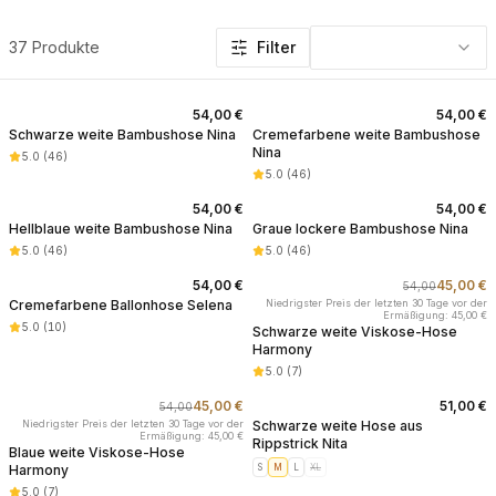
Produkte in dieser Kategorie: Hosen
37 Produkte
Filter
54,00 €
54,00 €
Schwarze weite Bambushose Nina
Cremefarbene weite Bambushose
Nina
5.0
(
46
)
5.0
(
46
)
54,00 €
54,00 €
Hellblaue weite Bambushose Nina
Graue lockere Bambushose Nina
5.0
(
46
)
5.0
(
46
)
54,00 €
45,00 €
54,00
-
17
%
Cremefarbene Ballonhose Selena
Niedrigster Preis der letzten 30 Tage vor der
Ermäßigung: 45,00 €
5.0
(
10
)
Schwarze weite Viskose-Hose
Harmony
5.0
(
7
)
45,00 €
51,00 €
54,00
-
17
%
Niedrigster Preis der letzten 30 Tage vor der
Schwarze weite Hose aus
Ermäßigung: 45,00 €
Rippstrick Nita
Blaue weite Viskose-Hose
Harmony
S
M
L
XL
5.0
(
7
)