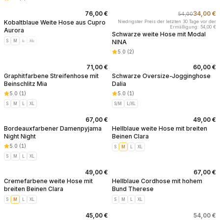
76,00 €
34,00 €
54,00
-
37
%
Kobaltblaue Weite Hose aus Cupro
Niedrigster Preis der letzten 30 Tage vor der
Ermäßigung: 54,00 €
Aurora
Schwarze weite Hose mit Modal
S
M
L
XL
NINA
5.0
(
2
)
71,00 €
60,00 €
Graphitfarbene Streifenhose mit
Schwarze Oversize-Jogginghose
Beinschlitz Mia
Dalia
5.0
(
1
)
5.0
(
1
)
S
M
L
XL
S/M
L/XL
67,00 €
49,00 €
Bordeauxfarbener Damenpyjama
Hellblaue weite Hose mit breiten
Night Night
Beinen Clara
5.0
(
1
)
S
M
L
XL
S
M
L
XL
49,00 €
67,00 €
Cremefarbene weite Hose mit
Hellblaue Cordhose mit hohem
breiten Beinen Clara
Bund Therese
S
M
L
XL
S
M
L
XL
45,00 €
54,00 €
AUSVERKAUFT