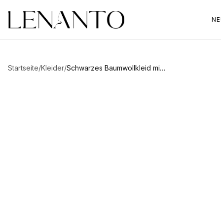
NE
Startseite
/
Kleider
/
Schwarzes Baumwollkleid mit offenem Rücken Zola
Zum Vergrößern hovern