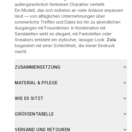
außergewöhnlich femininen Charakter verleiht.
Ein Modell, das sich mühelos an viele Anlässe anpassen
lässt — von alltäglichen Unternehmungen über
sommerliche Treffen und Dates bis hin zu abendlichen
Ausgängen mit Freundinnen. In Kombination mit
Sandaletten wirkt es elegant, mit Pantoletten oder
Sneakers entsteht ein stylischer, lässiger Look.
Zola
begeistert mit einer Schlichtheit, die immer Eindruck
macht.
ZUSAMMENSETZUNG
Zusammensetzung
MATERIAL & PFLEGE
Baumwolle: 92%
Elasthan: 8%
Pflegehinweise
Material
Anteil
WIE ES SITZT
Handwäsche bei maximal 30°C.
bawełna
92
%
Vorsichtig ausdrücken, nicht auswringen.
Nicht bleichen, nicht chloren, nicht reiben.
GRÖSSENTABELLE
elastan
8
%
Nicht im Wäschetrockner trocknen.
Das Modell hat einen lockeren, lässigen Schnitt mit leicht
Bei niedriger Temperatur bügeln, maximal 110°C.
VERSAND UND RETOUREN
Pflege
ausgestellter Silhouette. Wenn Sie zwischen zwei Größen
Nicht mit aggressiven Chemikalien reinigen.