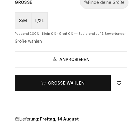
GRÖSSE
Finde deine Größe
S/M
L/XL
Passend
100
% ·
Klein
0
% ·
Groß
0
%
—
Basierend auf 1 Bewertungen
Größe wählen
ANPROBIEREN
GRÖSSE WÄHLEN
Lieferung:
Freitag, 14 August