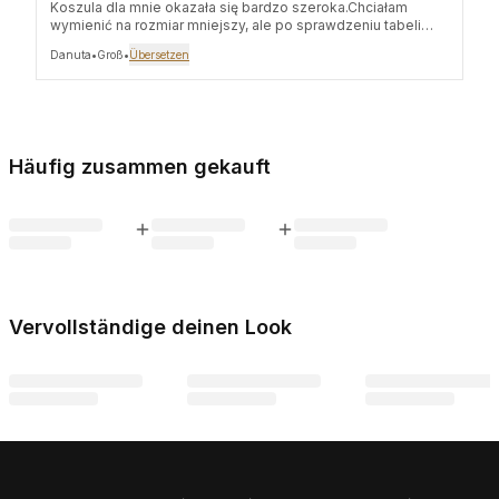
Koszula dla mnie okazała się bardzo szeroka.Chciałam
wymienić na rozmiar mniejszy, ale po sprawdzeniu tabeli
wymiarów, rozmiar mniejszy był tylko węższy o 2 cm, czyli
Danuta
•
Groß
•
Übersetzen
nieznacznie. Wydaje mi się, że przy fasonie oversize,
różnice w szerokości powinny być większe. Pozdrawiam
Häufig zusammen gekauft
Vervollständige deinen Look