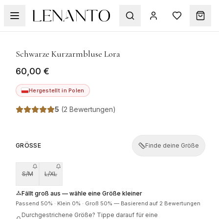
1
/
9
Schwarze Kurzarmbluse Lora
60,00 €
Hergestellt in Polen
5
(
2 Bewertungen
)
GRÖSSE
Finde deine Größe
S/M
L/XL
Fällt groß aus — wähle eine Größe kleiner
Passend
50
% ·
Klein
0
% ·
Groß
50
%
—
Basierend auf 2 Bewertungen
Durchgestrichene Größe? Tippe darauf für eine