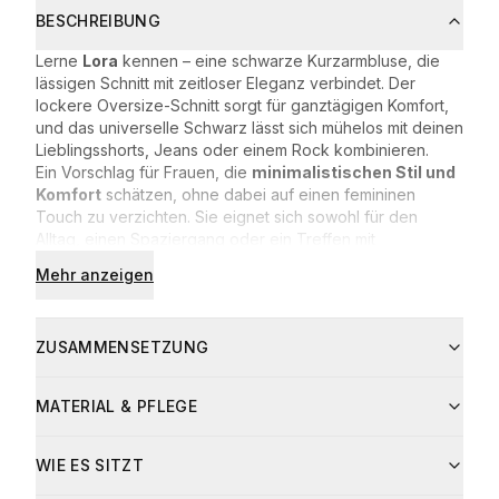
BESCHREIBUNG
Lerne
Lora
kennen – eine schwarze Kurzarmbluse, die
lässigen Schnitt mit zeitloser Eleganz verbindet. Der
lockere Oversize-Schnitt sorgt für ganztägigen Komfort,
und das universelle Schwarz lässt sich mühelos mit deinen
Lieblingsshorts, Jeans oder einem Rock kombinieren.
Ein Vorschlag für Frauen, die
minimalistischen Stil und
Komfort
schätzen, ohne dabei auf einen femininen
Touch zu verzichten. Sie eignet sich sowohl für den
Alltag, einen Spaziergang oder ein Treffen mit
Freundinnen als auch als luftiger Strandüberwurf im
Mehr anzeigen
Sommer.
lockerer Oversize-Schnitt
zarte, luftige Viskose
ZUSAMMENSETZUNG
klassischer Knopfverschluss
universelles Schwarz, das zu allem passt
Zusammensetzung:
Lora ist ein Must-have in der Garderobe jeder Frau, die
MATERIAL & PFLEGE
100% Viskose
Leichtigkeit und Lässigkeit liebt.
Pflege:
Hand- oder Maschinenwäsche bei 30°C
Material
Anteil
WIE ES SITZT
(Schonprogramm)
wiskoza
100
%
nicht bleichen