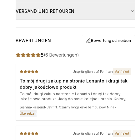
Das Produkt hat einen körperbetonten Schnitt.
Mit ähnlichen Farben waschen
VERSAND UND RETOUREN
Pflege
Nachfolgend findest du die genauen Maße:
Prać w temperaturze maks. 30°C, nie wybielać. Prasować
Größe
Brustumfang
Taillenumfang
Gesamtlänge
w niskiej temperaturze.
S
53 cm
53 cm
65 cm
BEWERTUNGEN
Bewertung schreiben
M
55 cm
55 cm
65 cm
5
(
6 Bewertungen
)
L
57 cm
57 cm
66 cm
XL
59 cm
59 cm
67 cm
Ursprünglich auf Polnisch
Verifiziert
To mój drugi zakup na stronie Lenanto i drugi tak
dobry jakościowo produkt
To mój drugi zakup na stronie Lenanto i drugi tak dobry
jakościowo produkt. Jadą do mnie kolejne ubrania. Kolory,
materiały, wszystko jakościowo na świetnym poziomie. Nic
Joanna
•
Passend
•
Betrifft: Czarny longsleeve bambusowy Nina
•
się nie spiera, nie kurczy w praniu. Wysyłka niemalże
ekspresowa. Bardzo polecam sklep.
Übersetzen
Ursprünglich auf Polnisch
Verifiziert