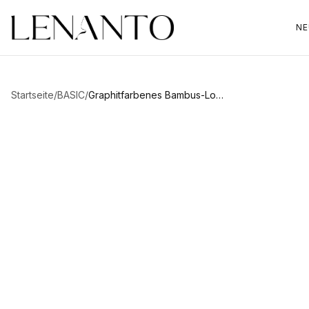
NE
Startseite
/
BASIC
/
Graphitfarbenes Bambus-Longsleeve Nina
Zum Vergrößern hovern