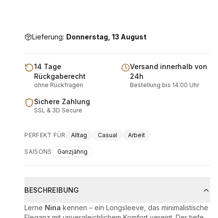
Lieferung:
Donnerstag, 13 August
14 Tage
Versand innerhalb von
Rückgaberecht
24h
ohne Rückfragen
Bestellung bis 14:00 Uhr
Sichere Zahlung
SSL & 3D Secure
PERFEKT FÜR
Alltag
Casual
Arbeit
SAISONS
Ganzjährig
BESCHREIBUNG
Lerne
Nina
kennen – ein Longsleeve, das minimalistische
Eleganz mit unvergleichlichem Komfort vereint. Der tiefe