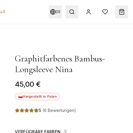
ALE
DE
Graphitfarbenes Bambus-
Longsleeve Nina
45,00 €
Hergestellt in Polen
5
(
6 Bewertungen
)
VERFÜGBARE FARBEN
·
3