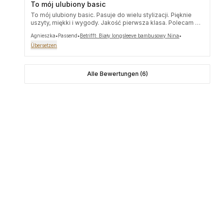
To mój ulubiony basic
To mój ulubiony basic. Pasuje do wielu stylizacji. Pięknie
uszyty, miękki i wygody. Jakość pierwsza klasa. Polecam z
czystym sumieniem 💛
Agnieszka
•
Passend
•
Betrifft: Biały longsleeve bambusowy Nina
•
Übersetzen
Alle Bewertungen (6)