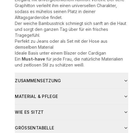
Graphitton verleiht ihm einen universellen Charakter,
sodass es mühelos seinen Platz in deiner
Alltagsgarderobe findet.
Der weiche Bambusstrick schmiegt sich sanft an die Haut
und sorgt den ganzen Tag über für ein frisches
Tragegefühl.
Perfekt zu Jeans oder als Set mit der Hose aus
demselben Material
Ideale Basis unter einem Blazer oder Cardigan
Ein
Must-have
für jede Frau, die natürliche Materialien
und zeitlosen Stil zu schätzen weiß.
ZUSAMMENSETZUNG
Zusammensetzung:
MATERIAL & PFLEGE
94% Bambus
6% Elasthan
Pflegehinweise:
Material
Anteil
WIE ES SITZT
Bei max. 30°C waschen
bambus
94
%
Nicht bleichen
Bei niedriger Temperatur bügeln
GRÖSSENTABELLE
elastan
6
%
Nicht im Trockner trocknen