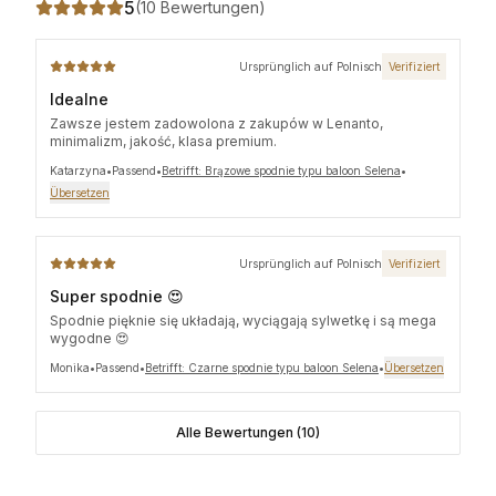
5
(
10 Bewertungen
)
Ursprünglich auf Polnisch
Verifiziert
Idealne
Zawsze jestem zadowolona z zakupów w Lenanto,
minimalizm, jakość, klasa premium.
Katarzyna
•
Passend
•
Betrifft: Brązowe spodnie typu baloon Selena
•
Übersetzen
Ursprünglich auf Polnisch
Verifiziert
Super spodnie 😍
Spodnie pięknie się układają, wyciągają sylwetkę i są mega
wygodne 😍
Monika
•
Passend
•
Betrifft: Czarne spodnie typu baloon Selena
•
Übersetzen
Alle Bewertungen (10)