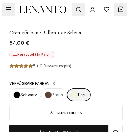
1
/
6
Cremefarbene Ballonhose Selena
54,00 €
Hergestellt in Polen
5
(
10 Bewertungen
)
VERFÜGBARE FARBEN
·
3
Schwarz
Braun
Ecru
ANPROBIEREN
GRÖSSE WÄHLEN