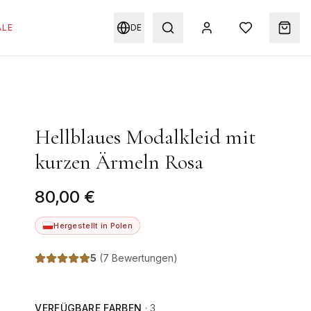
ALE
DE
Hellblaues Modalkleid mit
kurzen Ärmeln Rosa
80,00 €
Hergestellt in Polen
5
(
7 Bewertungen
)
VERFÜGBARE FARBEN
·
3