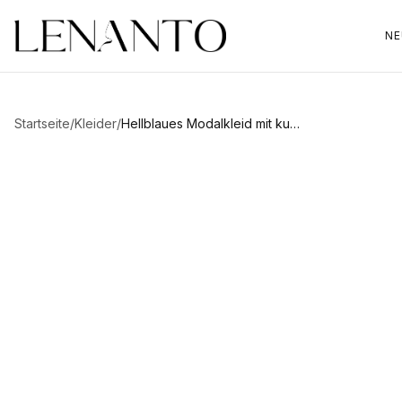
NE
Startseite
/
Kleider
/
Hellblaues Modalkleid mit kurzen Ärmeln Rosa
Zum Vergrößern hovern