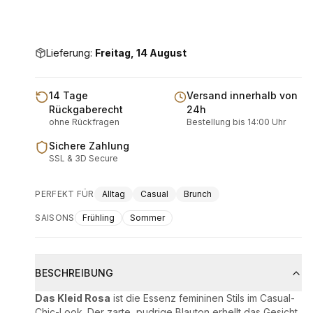
Lieferung:
Freitag, 14 August
14 Tage
Versand innerhalb von
Rückgaberecht
24h
ohne Rückfragen
Bestellung bis 14:00 Uhr
Sichere Zahlung
SSL & 3D Secure
PERFEKT FÜR
Alltag
Casual
Brunch
SAISONS
Frühling
Sommer
BESCHREIBUNG
Das Kleid Rosa
ist die Essenz femininen Stils im Casual-
Chic-Look. Der zarte, pudrige Blauton erhellt das Gesicht