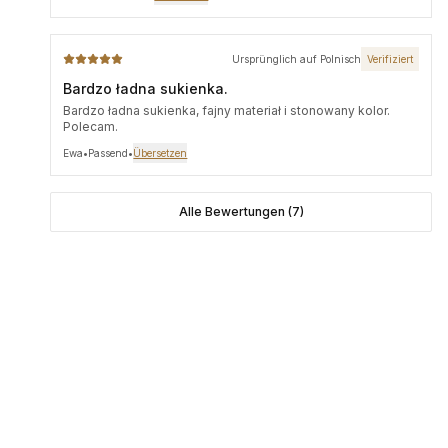
robotę:)
Ursprünglich auf Polnisch
Verifiziert
Bardzo ładna sukienka.
Bardzo ładna sukienka, fajny materiał i stonowany kolor.
Polecam.
Ewa
•
Passend
•
Übersetzen
Alle Bewertungen (7)