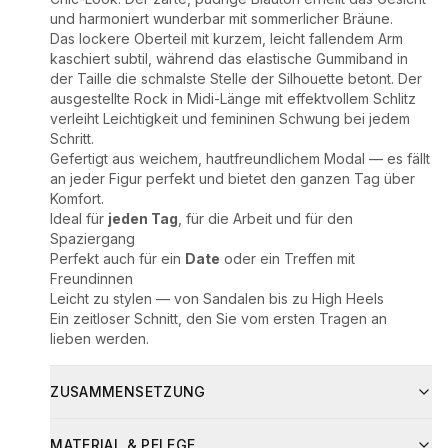
und harmoniert wunderbar mit sommerlicher Bräune.
Das lockere Oberteil mit kurzem, leicht fallendem Arm
kaschiert subtil, während das elastische Gummiband in
der Taille die schmalste Stelle der Silhouette betont. Der
ausgestellte Rock in Midi-Länge mit effektvollem Schlitz
verleiht Leichtigkeit und femininen Schwung bei jedem
Schritt.
Gefertigt aus weichem, hautfreundlichem Modal — es fällt
an jeder Figur perfekt und bietet den ganzen Tag über
Komfort.
Ideal für
jeden Tag
, für die Arbeit und für den
Spaziergang
Perfekt auch für ein
Date
oder ein Treffen mit
Freundinnen
Leicht zu stylen — von Sandalen bis zu High Heels
Ein zeitloser Schnitt, den Sie vom ersten Tragen an
lieben werden.
ZUSAMMENSETZUNG
Materialzusammensetzung:
MATERIAL & PFLEGE
94% Modal