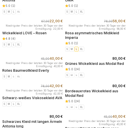
Antonia
UMA
5.0
(
1
)
5.0
(
1
)
S
M
L
XL
S
M
L
XL
22,00 €
56,00 €
67,00
78,00
-
67
%
-
28
%
Niedrigster Preis der letzten 30 Tage vor der
Niedrigster Preis der letzten 30 Tage vor der
Ermäßigung: 22,00 €
Ermäßigung: 56,00 €
Wickelkleid LOVE – Rosen
Rosa asymmetrisches Midikleid
Imperia
4.8
(
4
)
5.0
(
1
)
S
M
L
XL
S
M
L
XL
40,00 €
80,00 €
45,00
-
11
%
Niedrigster Preis der letzten 30 Tage vor der
Grünes Wickelkleid aus Modal Red
Ermäßigung: 40,00 €
5.0
(
24
)
Rotes Baumwollkleid Everly
S
M
L
XL
S
M
L
XL
42,00 €
80,00 €
78,00
-
46
%
Niedrigster Preis der letzten 30 Tage vor der
Bordeauxrotes Wickelkleid aus
Ermäßigung: 42,00 €
Modal Red
Schwarz-weißes Viskosekleid AVA
5.0
(
24
)
S
M
L
XL
S
M
L
XL
80,00 €
40,00 €
45,00
-
11
%
Schwarzes Kleid mit langen Ärmeln
Niedrigster Preis der letzten 30 Tage vor der
Ermäßigung: 40,00 €
Antonia long