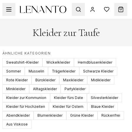
Kleider zur Taufe
ÄHNLICHE KATEGORIEN
Sweatshirt-Kleider
Wickelkleider
Hemdblusenkleider
Sommer
Musselin
Trägerkleider
Schwarze Kleider
Rote Kleider
Bürokleider
Maxikleider
Midikleider
Minikleider
Alltagskleider
Partykleider
Kleider zur Kommunion
Kleider fürs Date
Silvesterkleider
Kleider für Hochzeiten
Kleider für Ostern
Blaue Kleider
Abendkleider
Blumenkleider
Grüne Kleider
Rückenfrei
Aus Viskose