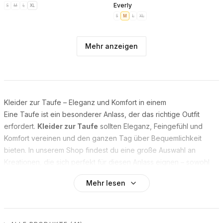
Everly
S
M
L
XL
S
M
L
XL
Mehr anzeigen
Kleider zur Taufe – Eleganz und Komfort in einem
Eine Taufe ist ein besonderer Anlass, der das richtige Outfit
erfordert.
Kleider zur Taufe
sollten Eleganz, Feingefühl und
Komfort vereinen und den ganzen Tag über Bequemlichkeit
bieten. In unserem Shop findest du eine große Auswahl an
Kreationen, die sich perfekt für diesen Anlass eignen – sowohl
für die Mutter als auch für die Taufpatin oder Gäste. Entdecke
Mehr lesen
stilvolle Taufkleider für Damen, mit denen du dich besonders
fühlst und dein Outfit auf den Charakter der Feier abstimmen
kannst.
Kleid zur Taufe für die Taufpatin – besondere Modelle