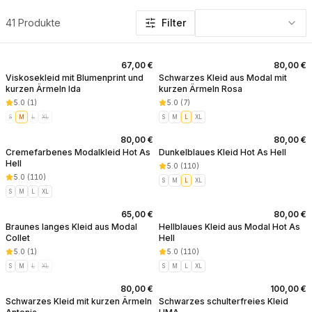
Produkte in dieser Kategorie: Kleider zur Taufe
41 Produkte
Filter
67,00 €
80,00 €
Viskosekleid mit Blumenprint und
Schwarzes Kleid aus Modal mit
kurzen Ärmeln Ida
kurzen Ärmeln Rosa
5.0
(
1
)
5.0
(
7
)
S
M
L
XL
S
M
L
XL
80,00 €
80,00 €
Cremefarbenes Modalkleid Hot As
Dunkelblaues Kleid Hot As Hell
Hell
5.0
(
110
)
5.0
(
110
)
S
M
L
XL
S
M
L
XL
65,00 €
80,00 €
Braunes langes Kleid aus Modal
Hellblaues Kleid aus Modal Hot As
Collet
Hell
5.0
(
1
)
5.0
(
110
)
S
M
L
XL
S
M
L
XL
80,00 €
100,00 €
Schwarzes Kleid mit kurzen Ärmeln
Schwarzes schulterfreies Kleid