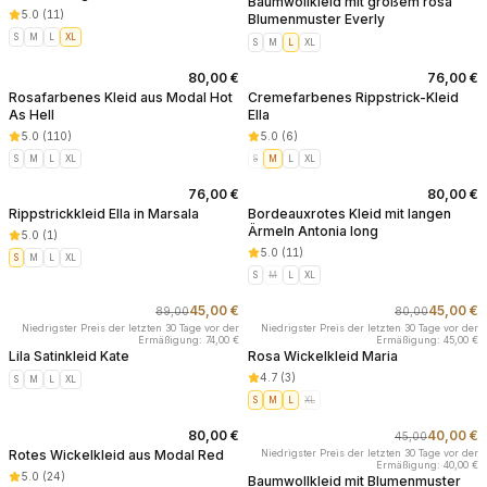
Baumwollkleid mit großem rosa
5.0
(
11
)
Blumenmuster Everly
S
M
L
XL
S
M
L
XL
80,00 €
76,00 €
Rosafarbenes Kleid aus Modal Hot
Cremefarbenes Rippstrick-Kleid
As Hell
Ella
5.0
(
110
)
5.0
(
6
)
S
M
L
XL
S
M
L
XL
76,00 €
80,00 €
Rippstrickkleid Ella in Marsala
Bordeauxrotes Kleid mit langen
Ärmeln Antonia long
5.0
(
1
)
5.0
(
11
)
S
M
L
XL
S
M
L
XL
45,00 €
45,00 €
89,00
80,00
-
49
%
-
44
%
Niedrigster Preis der letzten 30 Tage vor der
Niedrigster Preis der letzten 30 Tage vor der
Ermäßigung: 74,00 €
Ermäßigung: 45,00 €
Lila Satinkleid Kate
Rosa Wickelkleid Maria
4.7
(
3
)
S
M
L
XL
S
M
L
XL
80,00 €
40,00 €
45,00
-
11
%
Rotes Wickelkleid aus Modal Red
Niedrigster Preis der letzten 30 Tage vor der
Ermäßigung: 40,00 €
5.0
(
24
)
Baumwollkleid mit Blumenmuster