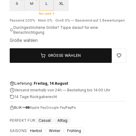
S
M
L
XL
Nur noch 3
Passend
100
% ·
Klein
0
% ·
Groß
0
%
—
Basierend auf 1 Bewertungen
Durchgestrichene Größe? Tippe darauf für eine
Benachrichtigung
Größe wählen
GRÖSSE WÄHLEN
Lieferung:
Freitag, 14 August
Versand innerhalb von 24h
—
Bestellung bis 14:00 Uhr
14 Tage Rückgaberecht
BLIK
Apple Pay
Google Pay
PayPo
PERFEKT FÜR
Casual
Alltag
SAISONS
Herbst
Winter
Frühling