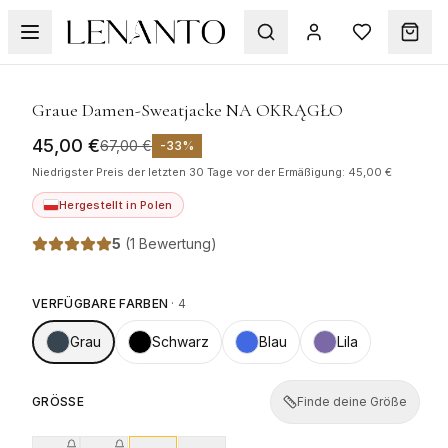
SALE
1
/
5
Graue Damen-Sweatjacke NA OKRĄGŁO
45,00 €
67,00 €
-
33
%
Niedrigster Preis der letzten 30 Tage vor der Ermäßigung: 45,00 €
Hergestellt in Polen
5
(
1 Bewertung
)
VERFÜGBARE FARBEN
·
4
Grau
Schwarz
Blau
Lila
GRÖSSE
Finde deine Größe