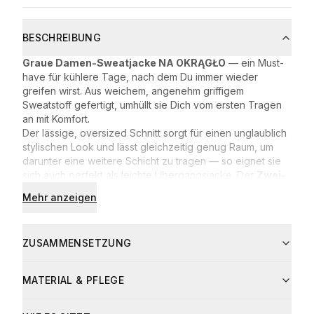
BESCHREIBUNG
Graue Damen-Sweatjacke NA OKRĄGŁO
— ein Must-
have für kühlere Tage, nach dem Du immer wieder
greifen wirst. Aus weichem, angenehm griffigem
Sweatstoff gefertigt, umhüllt sie Dich vom ersten Tragen
an mit Komfort.
Der lässige, oversized Schnitt sorgt für einen unglaublich
stylischen Look und lässt gleichzeitig genug Raum, um
darunter eine weitere Schicht zu tragen — so eignet sie
sich auch perfekt als leichte Übergangsjacke. Der
Zwei-
Wege-Reißverschluss
lässt sich sowohl von oben als
Mehr anzeigen
auch von unten öffnen und verleiht jedem Outfit das
gewisse Etwas.
Der hohe Kragen und die großzügige Kapuze schützen
ZUSAMMENSETZUNG
zuverlässig vor Wind und Kälte. Der satte Grauton ist ein
echter Allrounder — kombiniere ihn mit:
Materialzusammensetzung:
Jeans und Sneakers für den Alltag
MATERIAL & PFLEGE
90 % Baumwolle
Rock und Boots für einen City-Spaziergang
10 % Polyester
Leggings für ein aktives Wochenende
Pflegehinweise:
Material
Anteil