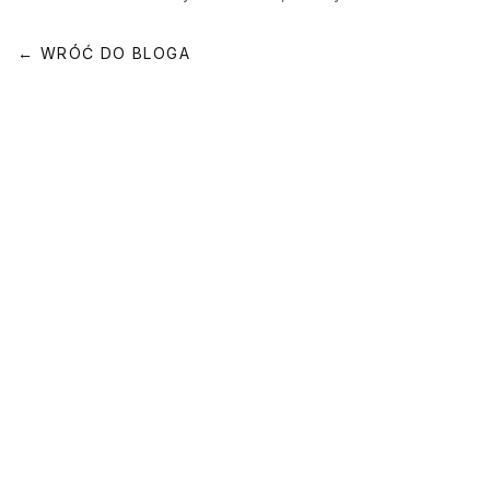
← WRÓĆ DO BLOGA
Dołącz do świata Lenanto
Zapisz się do newslettera i bądź na bieżąco z naszymi
nowościami
ZAPISZ SIĘ