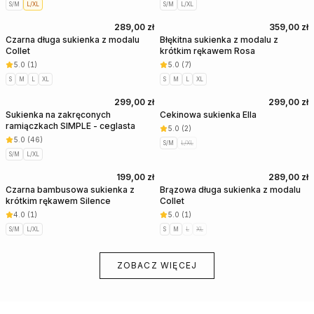
S/M
L/XL
S/M
L/XL
289,00 zł
359,00 zł
Czarna długa sukienka z modalu
Błękitna sukienka z modalu z
Collet
krótkim rękawem Rosa
5.0
(
1
)
5.0
(
7
)
S
M
L
XL
S
M
L
XL
299,00 zł
299,00 zł
Sukienka na zakręconych
Cekinowa sukienka Ella
ramiączkach SIMPLE - ceglasta
5.0
(
2
)
5.0
(
46
)
S/M
L/XL
S/M
L/XL
199,00 zł
289,00 zł
Czarna bambusowa sukienka z
Brązowa długa sukienka z modalu
krótkim rękawem Silence
Collet
4.0
(
1
)
5.0
(
1
)
S/M
L/XL
S
M
L
XL
ZOBACZ WIĘCEJ