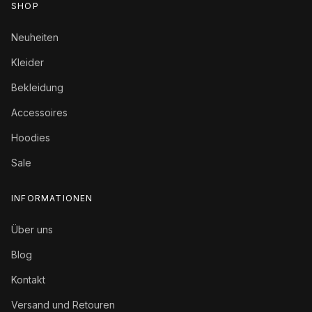
die Kraft dieser außergewöhnlichen Farbe.
SHOP
Neuheiten
Kleider
Bekleidung
Accessoires
Hoodies
Sale
INFORMATIONEN
Über uns
Blog
Kontakt
Versand und Retouren