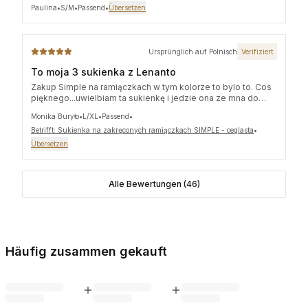
możnaą nosić i na elegancko i na sportowo, Przy wzroście
Paulina
•
S/M
•
Passend
•
Übersetzen
174, zazwyczaj noszę rozmiar S, tutaj wybrałam S/M u mnie
jeszcze sporo luzu w biuście, ale mimo to układa się pięknie.
j
Ursprünglich auf Polnisch
Verifiziert
To moja 3 sukienka z Lenanto
Zakup Simple na ramiączkach w tym kolorze to bylo to. Cos
pięknego...uwielbiam ta sukienkę i jedzie ona ze mna do
Włoch!!!
Monika Buryło
•
L/XL
•
Passend
•
Betrifft: Sukienka na zakręconych ramiączkach SIMPLE - ceglasta
•
Übersetzen
Alle Bewertungen (46)
Häufig zusammen gekauft