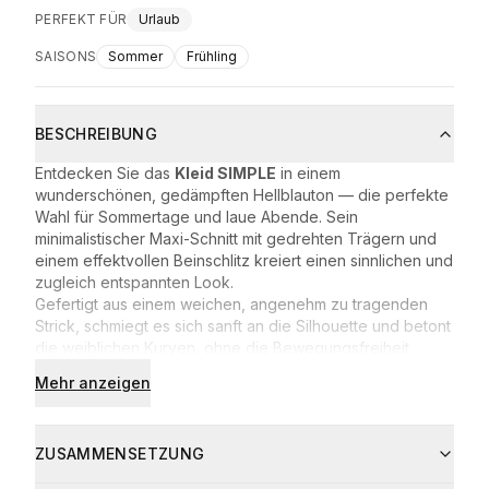
PERFEKT FÜR
Urlaub
SAISONS
Sommer
Frühling
BESCHREIBUNG
Entdecken Sie das
Kleid SIMPLE
in einem
wunderschönen, gedämpften Hellblauton — die perfekte
Wahl für Sommertage und laue Abende. Sein
minimalistischer Maxi-Schnitt mit gedrehten Trägern und
einem effektvollen Beinschlitz kreiert einen sinnlichen und
zugleich entspannten Look.
Gefertigt aus einem weichen, angenehm zu tragenden
Strick, schmiegt es sich sanft an die Silhouette und betont
die weiblichen Kurven, ohne die Bewegungsfreiheit
einzuschränken. Es ist die vielseitige Basis Ihrer
Mehr anzeigen
Sommergarderobe — ideal sowohl für
jeden Tag
als
auch für ein
Date
oder einen Spaziergang am Meer.
Modischer Maxi-Schnitt mit tiefem Schlitz
ZUSAMMENSETZUNG
Charakteristische, gedrehte Träger
Leichtes, atmungsaktives Material — ideal für den