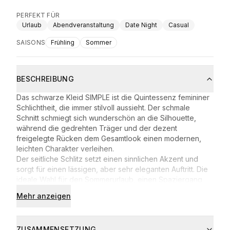
PERFEKT FÜR
Urlaub
Abendveranstaltung
Date Night
Casual
SAISONS
Frühling
Sommer
BESCHREIBUNG
Das schwarze Kleid SIMPLE ist die Quintessenz femininer
Schlichtheit, die immer stilvoll aussieht. Der schmale
Schnitt schmiegt sich wunderschön an die Silhouette,
während die gedrehten Träger und der dezent
freigelegte Rücken dem Gesamtlook einen modernen,
leichten Charakter verleihen.
Der seitliche Schlitz setzt einen sinnlichen Akzent und
sorgt für einen lässigen, aber sehr eleganten Auftritt. Die
ideale Wahl für den Sommerurlaub, einen Spaziergang
am Meer, ein sommerliches Treffen oder einen
Mehr anzeigen
ungezwungenen Abend.
Minimalistischer, zeitloser Schnitt
Feminine Details, die Blicke auf sich ziehen
ZUSAMMENSETZUNG